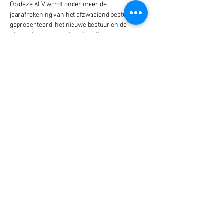
Op deze ALV wordt onder meer de 
jaarafrekening van het afzwaaiend bestuur 
gepresenteerd, het nieuwe bestuur en de 
nieuwe kascommissie geïnstalleerd en een 
voorstel tot contributieverhoging besproken. 
De volledige agenda, alsmede notulen van de 
vorige ALV en de statuten zijn per mail op te 
vragen via info@mpvrij.nl. Aansluitend is er 
een kleine borrel in Café Koosje. 
Deel dit evenement