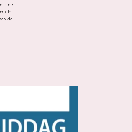
dens de
rek te
nnen de