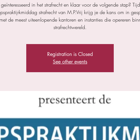
j geïnteresseerd in het strafrecht en klaar voor de volgende stap? Tij
pspraktijrkmiddag strafrecht van M.P.Vrij krijg je de kans om in gesp
et de meest uiteenlopende kantoren en instanties die opereren bi
strafrechtwereld.
Registration is Closed
See other events