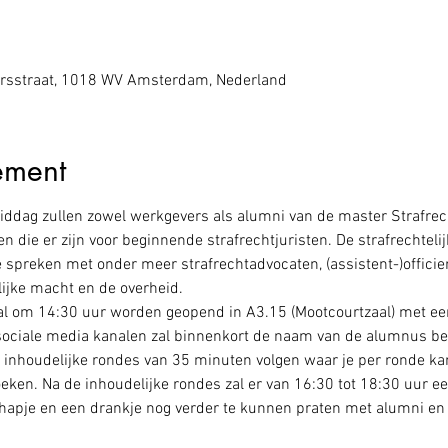
rsstraat, 1018 WV Amsterdam, Nederland
ement
iddag zullen zowel werkgevers als alumni van de master Strafrec
 die er zijn voor beginnende strafrechtjuristen. De strafrechteli
spreken met onder meer strafrechtadvocaten, (assistent-)officier
lijke macht en de overheid.
al om 14:30 uur worden geopend in A3.15 (Mootcourtzaal) met e
ociale media kanalen zal binnenkort de naam van de alumnus b
inhoudelijke rondes van 35 minuten volgen waar je per ronde kan 
ken. Na de inhoudelijke rondes zal er van 16:30 tot 18:30 uur ee
hapje en een drankje nog verder te kunnen praten met alumni en