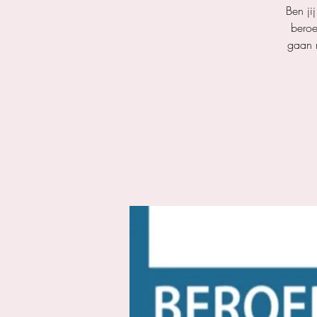
Ben ji
beroe
gaan m