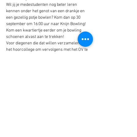
Wil jij je medestudenten nog beter leren 
kennen onder het genot van een drankje en 
een gezellig potje bowlen? Kom dan op 30 
september om 16:00 uur naar Knijn Bowling! 
Kom een kwartiertje eerder om je bowling 
schoenen alvast aan te trekken!
Voor diegenen die dat willen verzamelen wij na 
het hoorcollege om vervolgens met het OV te 
reizen naar Knijn Bowling!
De eerste drankjes zijn op onze kosten!
Een avond vol plezier, competitie en goed 
gezelschap. Perfect om even te ontsnappen 
aan de studieboeken!
Schrijf je snel in via de website, er zijn maar 
een beperkt aantal plekken beschikbaar!
Meer lezen >