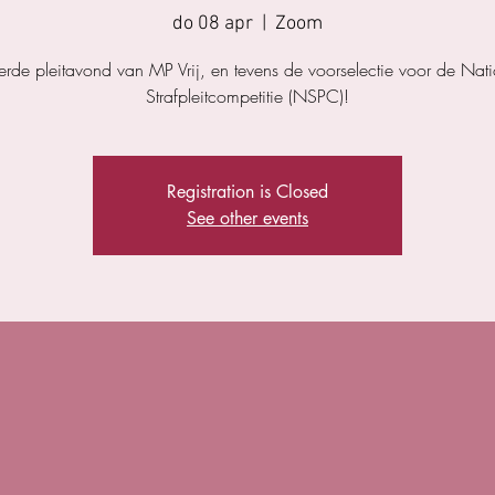
do 08 apr
  |  
Zoom
rde pleitavond van MP Vrij, en tevens de voorselectie voor de Nat
Strafpleitcompetitie (NSPC)!
Registration is Closed
See other events