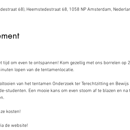
edestraat 68), Heemstedestraat 68, 1058 NP Amsterdam, Nederla
ement
et tijd om even te ontspannen! Kom gezellig met ons borrelen op 
minuten lopen van de tentamenlocatie.
ltooien van het tentamen Onderzoek ter Terechtzitting en Bewijs
e-studenten. Een mooie kans om even stoom af te blazen en na t
en.
nze kosten!
via de website!