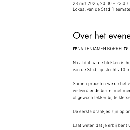
28 mrt 2025, 20:00 – 23:00
Lokaal van de Stad (Heemst
Over het even
🍺NA TENTAMEN BORREL🍺
Na al dat harde blokken is h
van de Stad, op slechts 10 
Samen proosten we op het vo
welverdiende borrel met med
of gewoon lekker bij te klets
De eerste drankjes zijn op o
Laat weten dat je erbij bent 