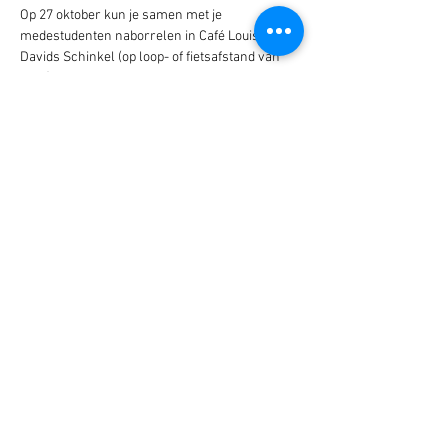
Op 27 oktober kun je samen met je 
medestudenten naborrelen in Café Louis-
Davids Schinkel (op loop- of fietsafstand van 
WFC) na je laatste tentamen. De perfecte 
manier om het einde van de tentamenweek te 
vieren! 
Waar: 
Café Louis-Davids Schinkel 
(Rijnsburgstraat 85, 1059 AT Amsterdam), op 
loopafstand van het World Fashion Centre 
Wanneer:
 27 oktober vanaf 16:00 uur
Deel dit evenement