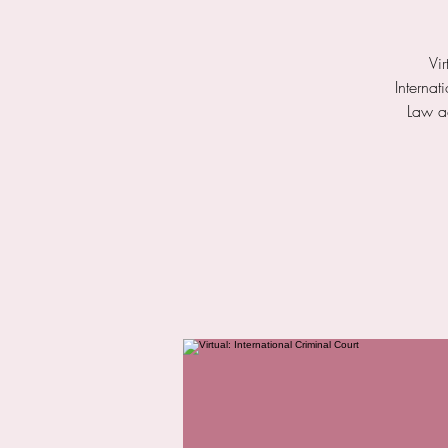
Vi
Internat
Law aa